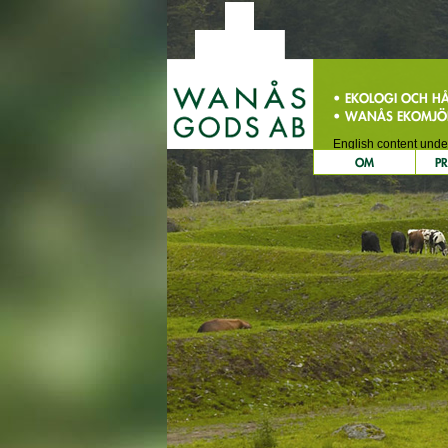
• EKOLOGI OCH H
• WANÅS EKOMJÖ
English content unde
OM
P