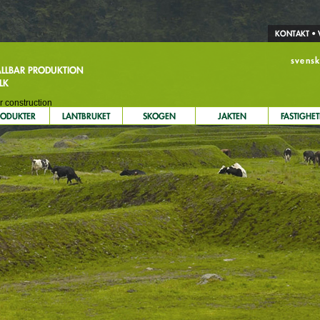
KONTAKT
• 
svens
ÅLLBAR PRODUKTION
LK
r construction
RODUKTER
LANTBRUKET
SKOGEN
JAKTEN
FASTIGHET