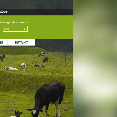
VÄDER
ka
english
annons
ER
HITTA HIT